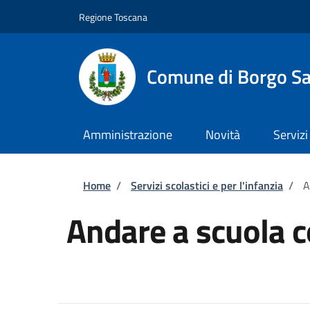
Salta al contenuto principale
Skip to footer content
Regione Toscana
Comune di Borgo Sa
Amministrazione
Novità
Servizi
Briciole di pane
Home
/
Servizi scolastici e per l'infanzia
/
A
Andare a scuola c