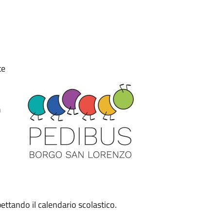
te
n
pettando il calendario scolastico.