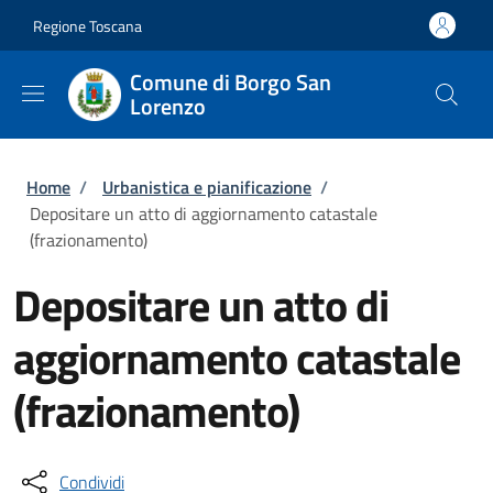
Salta al contenuto principale
Skip to footer content
Regione Toscana
Comune di Borgo San
Lorenzo
Briciole di pane
Home
/
Urbanistica e pianificazione
/
Depositare un atto di aggiornamento catastale
(frazionamento)
Depositare un atto di
aggiornamento catastale
(frazionamento)
Condividi