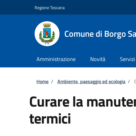
Salta al contenuto principale
Skip to footer content
Regione Toscana
Comune di Borgo Sa
Amministrazione
Novità
Servizi
Briciole di pane
Home
/
Ambiente, paesaggio ed ecologia
/
Curare la manuten
termici