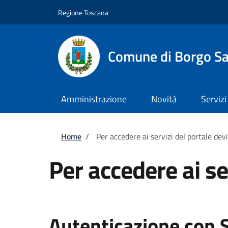
Salta al contenuto principale
Skip to footer content
Regione Toscana
Comune di Borgo Sa
Amministrazione
Novità
Servizi
Briciole di pane
Home
/
Per accedere ai servizi del portale dev
Per accedere ai se
Autenticazione con 