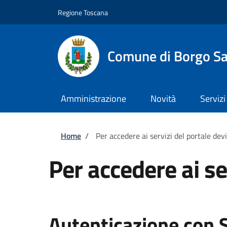
Salta al contenuto principale
Skip to footer content
Regione Toscana
Comune di Borgo Sa
Amministrazione
Novità
Servizi
Briciole di pane
Home
/
Per accedere ai servizi del portale dev
Per accedere ai se
Autenticazione con 