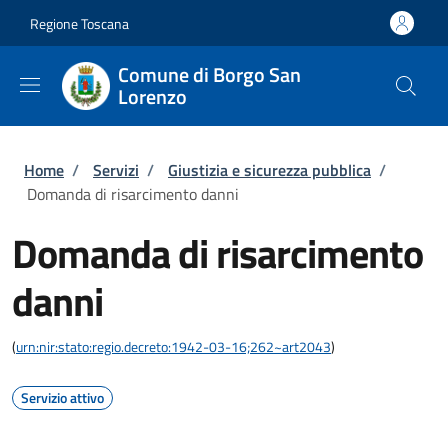
Salta al contenuto principale
Skip to footer content
Regione Toscana
Comune di Borgo San
Lorenzo
Briciole di pane
Home
/
Servizi
/
Giustizia e sicurezza pubblica
/
Domanda di risarcimento danni
Domanda di risarcimento
danni
(
urn:nir:stato:regio.decreto:1942-03-16;262~art2043
)
Servizio attivo