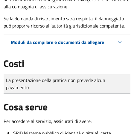
alla compagnia di assicurazione.
Se la domanda di risarcimento sarà respinta, il danneggiato
può proporre ricorso all'autorità giurisdizionale competente.
Moduli da compilare e documenti da allegare
Costi
Tipo di pagamento
Importo
La presentazione della pratica non prevede alcun
pagamento
Cosa serve
Per accedere al servizio, assicurati di avere:
SPID (sistema pubblico di identità digitale), carta