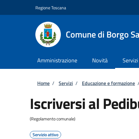
Salta al contenuto principale
Skip to footer content
Regione Toscana
Comune di Borgo Sa
Amministrazione
Novità
Servizi
Briciole di pane
Home
/
Servizi
/
Educazione e formazione
Iscriversi al Pedi
(Regolamento comunale)
Servizio attivo