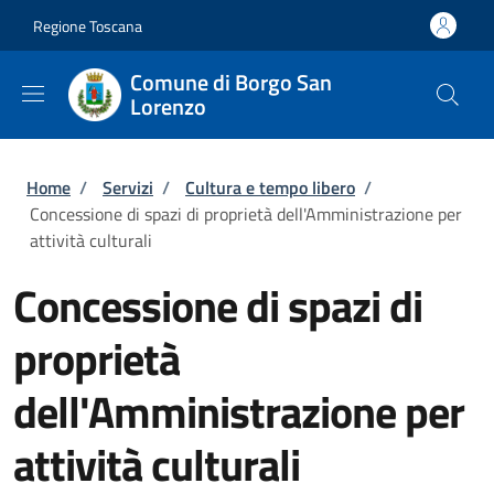
Salta al contenuto principale
Skip to footer content
Regione Toscana
Comune di Borgo San
Lorenzo
Briciole di pane
Home
/
Servizi
/
Cultura e tempo libero
/
Concessione di spazi di proprietà dell'Amministrazione per
attività culturali
Concessione di spazi di
proprietà
dell'Amministrazione per
attività culturali