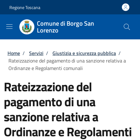
Salta al contenuto principale
Skip to footer content
Regione Toscana
Comune di Borgo San
Lorenzo
Briciole di pane
Home
/
Servizi
/
Giustizia e sicurezza pubblica
/
Rateizzazione del pagamento di una sanzione relativa a
Ordinanze e Regolamenti comunali
Rateizzazione del
pagamento di una
sanzione relativa a
Ordinanze e Regolamenti